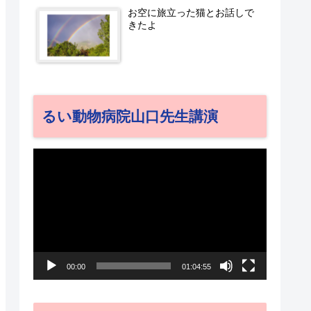
お空に旅立った猫とお話しで
きたよ
るい動物病院山口先生講演
動
画
プ
レ
ー
00:00
01:04:55
ヤ
ー